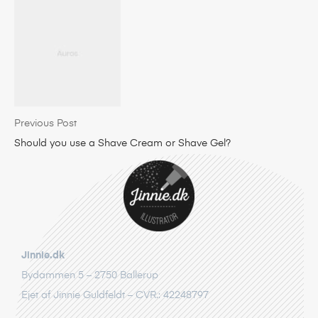
Previous Post
Should you use a Shave Cream or Shave Gel?
Jinnie.dk
Bydammen 5 – 2750 Ballerup
Ejet af Jinnie Guldfeldt – CVR.: 42248797